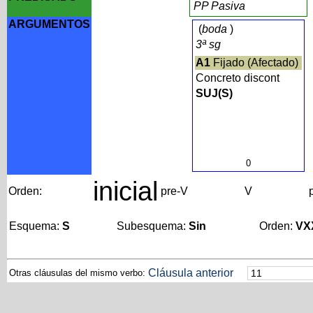
PP Pasiva
ARGUMENTOS
(
boda
)
3ª sg
A1
Fijado (Afectado)
Concreto discont
SUJ(S)
0
inicial
Orden:
pre-V
V
Esquema:
S
Subesquema:
Sin
Orden:
VX
Cláusula anterior
Otras cláusulas del mismo verbo: