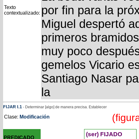
por fin para la pr
Texto
contextualizado:
Miguel despertó aq
primeros bramidos 
muy poco después 
gemelos Vicario e
Santiago Nasar pa
la
FIJAR
I
.1
- Determinar [algo] de manera precisa. Establecer
(figur
Clase:
Modificación
(ser) FIJADO
PREDICADO