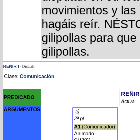
movimientos y las
hagáis reír. NÉSTO
gilipollas para que
gilipollas.
REÑIR
I
- Discutir
Clase:
Comunicación
REÑIR
PREDICADO
Activa
ARGUMENTOS
tú
2ª pl
A1
(Comunicador)
Animado