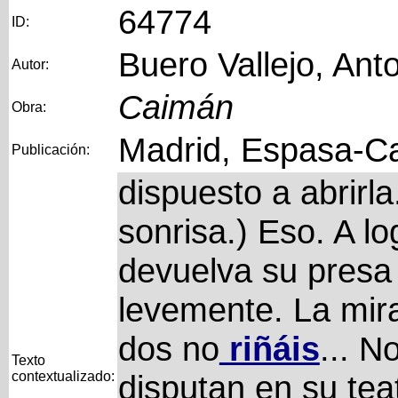
64774
ID:
Buero Vallejo, Ant
Autor:
Caimán
Obra:
Madrid, Espasa-Ca
Publicación:
dispuesto a abrirl
sonrisa.) Eso. A l
devuelva su presa 
levemente. La mira
dos no
riñáis
... N
Texto
contextualizado:
disputan en su teat