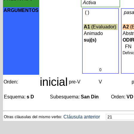
Activa
ARGUMENTOS
(
)
pas
A1
(Evaluador)
A2
(E
Animado
Abst
suj(s)
ODIR
FN
Defini
0
inicial
Orden:
pre-V
V
p
Esquema:
s D
Subesquema:
San Din
Orden:
VD
Cláusula anterior
Otras cláusulas del mismo verbo: