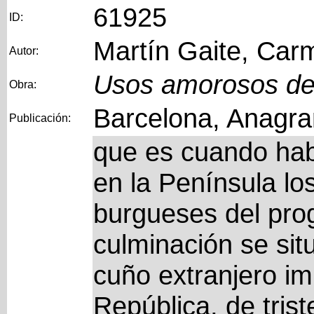
61925
ID:
Martín Gaite, Car
Autor:
Usos amorosos de 
Obra:
Barcelona, Anagra
Publicación:
que es cuando ha
en la Península los
burgueses del prog
culminación se sit
cuño extranjero im
República, de tris