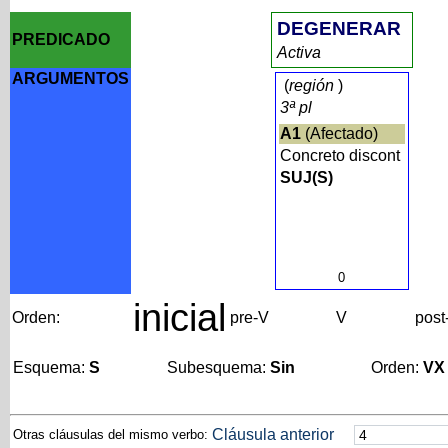
DEGENERAR
PREDICADO
Activa
ARGUMENTOS
(
región
)
3ª pl
A1
(Afectado)
Concreto discont
SUJ(S)
0
inicial
Orden:
pre-V
V
post
Esquema:
S
Subesquema:
Sin
Orden:
VX
Cláusula anterior
Otras cláusulas del mismo verbo: