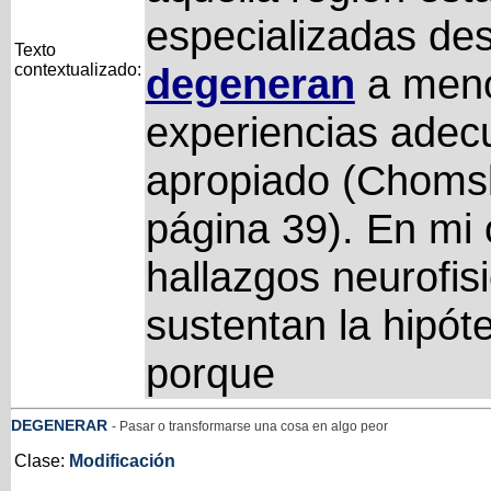
especializadas de
Texto
contextualizado:
degeneran
a meno
experiencias adec
apropiado (Chomsk
página 39). En mi 
hallazgos neurofi
sustentan la hipóte
porque
DEGENERAR
- Pasar o transformarse una cosa en algo peor
Clase:
Modificación