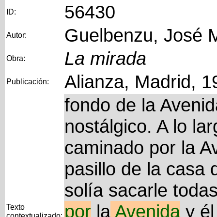
56430
ID:
Guelbenzu, José 
Autor:
La mirada
Obra:
Alianza, Madrid, 1
Publicación:
fondo de la Avenid
nostálgico. A lo la
caminado por la A
pasillo de la casa
solía sacarle toda
por
la
Avenida
y él
Texto
contextualizado: