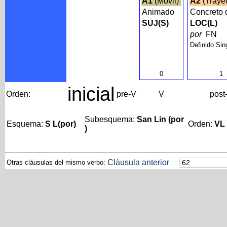
A1
(Móvil)
A2
(Traye
Animado
Concreto 
SUJ(S)
LOC(L)
por
FN
Definido Sin
0
1
inicial
Orden:
pre-V
V
post
Subesquema:
San Lin (por
Esquema:
S L(por)
Orden:
VL
)
Cláusula anterior
Otras cláusulas del mismo verbo: