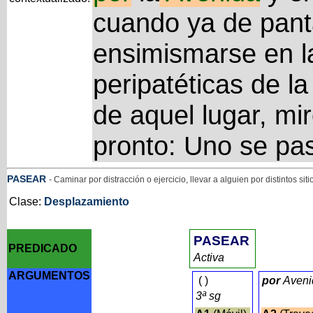
cuando ya de panta
ensimismarse en l
peripatéticas de la
de aquel lugar, m
pronto: Uno se pa
PASEAR
- Caminar por distracción o ejercicio, llevar a alguien por distintos siti
Clase:
Desplazamiento
PASEAR
PREDICADO
Activa
ARGUMENTOS
(
)
por
Aveni
3ª sg