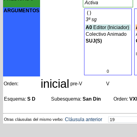
Activa
ARGUMENTOS
(
)
3ª sg
A0
Editor (Iniciador)
Colectivo Animado
SUJ(S)
0
inicial
Orden:
pre-V
V
Esquema:
S D
Subesquema:
San Din
Orden:
VX
Cláusula anterior
Otras cláusulas del mismo verbo: