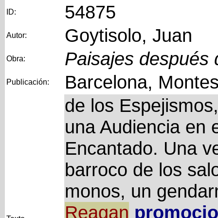
54875
ID:
Goytisolo, Juan
Autor:
Paisajes después d
Obra:
Barcelona, Montes
Publicación:
de los Espejismos
una Audiencia en e
Encantado. Una vez
barroco de los sal
monos, un gendarm
Reagan
promocio