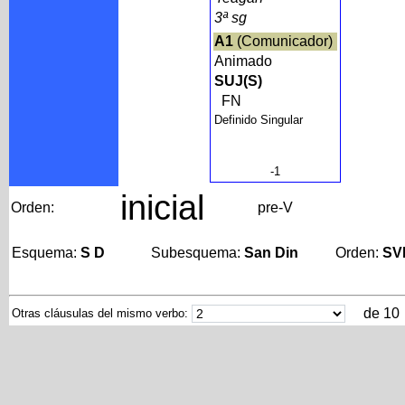
3ª sg
A1
(Comunicador)
Animado
SUJ(S)
FN
Definido Singular
-1
inicial
Orden:
pre-V
Esquema:
S D
Subesquema:
San Din
Orden:
SV
de 10
Otras cláusulas del mismo verbo: