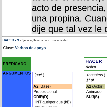
acto de presencia
una propina. Cuan
dije que tal vez le
HACER
-
.9
- Ejecutar, llevar a cabo una actividad
Clase:
Verbos de apoyo
HACER
PREDICADO
Activa
ARGUMENTOS
(
qué
)
(
nosotros
)
1ª pl
A2
(Base)
A1
(Actor)
Proposicional
Animado
ODIR(D)
SUJ(S)
INT qué/por qué (I/E)