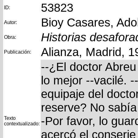
53823
ID:
Bioy Casares, Ado
Autor:
Historias desafora
Obra:
Alianza, Madrid, 1
Publicación:
--¿El doctor Abreu
lo mejor --vacilé. -
equipaje del doct
reserve? No sabía
-Por favor, lo gua
Texto
contextualizado:
acercó el conserje