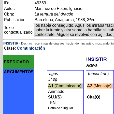
ID:
49359
Autor:
Martínez de Pisón, Ignacio
Obra:
La ternura del dragón
Publicación:
Barcelona, Anagrama, 1988, 3ªed.
los había conseguido. Agus los miraba fas
Texto
sobre la frente y otra sobre la barbilla: si ha
contextualizado:
contestarle. Miguel se revolvió con agilida
INSISTIR
- Decir (o hacer) más de una vez, haciendo hincapié o mostrando fi
Clase:
Comunicación
INSISTIR
PREDICADO
Activa
ARGUMENTOS
agus
(
encontrar
)
3ª sg
A1
(Comunicador)
A2
(Mensaje)
Animado
SUJ(S)
Cita(Q)
FN
Definido Singular