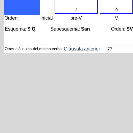
-1
0
Orden:
inicial
pre-V
V
Esquema:
S Q
Subesquema:
San
Orden:
S
Cláusula anterior
Otras cláusulas del mismo verbo: