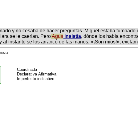
cinado y no cesaba de hacer preguntas. Miguel estaba tumbado
blara se le caerían. Pero
Agus
insistía
, dónde los había encontr
d y al instante se los arrancó de las manos. «¡Son míos!», excl
rmeza
Coordinada
Declarativa Afirmativa
Imperfecto indicativo