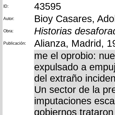
43595
ID:
Bioy Casares, Ado
Autor:
Historias desafora
Obra:
Alianza, Madrid, 1
Publicación:
me el oprobio: nu
expulsado a empu
del extraño inciden
Un sector de la pr
imputaciones esc
gobiernos trataron