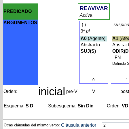
REAVIVAR
PREDICADO
Activa
ARGUMENTOS
(
)
suspica
3ª pl
A0
(Agente)
A1
(Afe
Abstracto
Abstrac
SUJ(S)
ODIR(D
FN
Definido 
0
1
inicial
Orden:
pre-V
V
pos
Esquema:
S D
Subesquema:
Sin Din
Orden:
VD
Cláusula anterior
Otras cláusulas del mismo verbo: