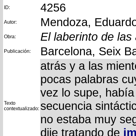
4256
ID:
Mendoza, Eduard
Autor:
El laberinto de las
Obra:
Barcelona, Seix Ba
Publicación:
atrás y a las mien
pocas palabras cuy
vez lo supe, había
secuencia sintácti
Texto
contextualizado:
no estaba muy segu
dije tratando de
im