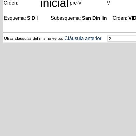
inicial
Orden:
pre-V
V
Esquema:
S D I
Subesquema:
San Din Iin
Orden:
VI
Cláusula anterior
Otras cláusulas del mismo verbo: