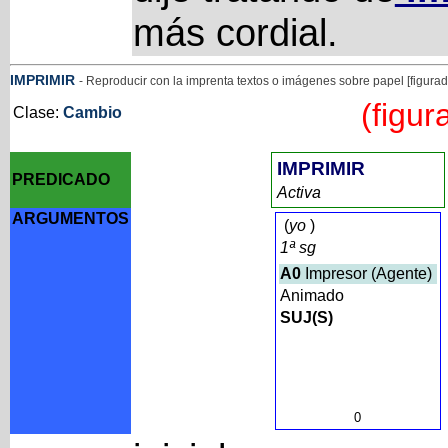
más cordial.
IMPRIMIR
- Reproducir con la imprenta textos o imágenes sobre papel [figurado
(figur
Clase:
Cambio
IMPRIMIR
PREDICADO
Activa
ARGUMENTOS
(
yo
)
1ª sg
A0
Impresor (Agente)
Animado
SUJ(S)
0