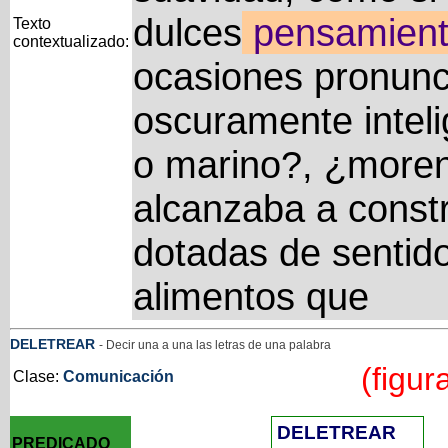
dulces
pensamient
Texto
contextualizado:
ocasiones pronunc
oscuramente inteli
o marino?, ¿more
alcanzaba a constr
dotadas de sentid
alimentos que
DELETREAR
- Decir una a una las letras de una palabra
(figur
Clase:
Comunicación
DELETREAR
PREDICADO