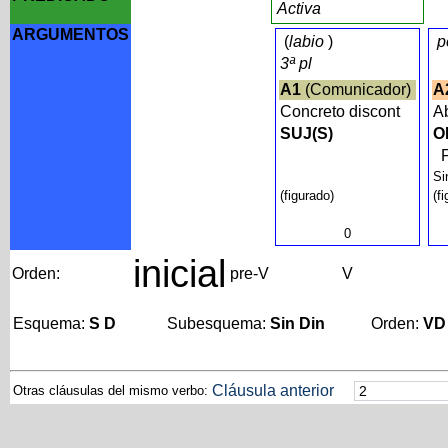
Activa
ARGUMENTOS
(
labio
)
p
3ª pl
A1
(Comunicador)
A
Concreto discont
A
SUJ(S)
O
Si
(figurado)
(f
0
inicial
Orden:
pre-V
V
Esquema:
S D
Subesquema:
Sin Din
Orden:
VD
Cláusula anterior
Otras cláusulas del mismo verbo: