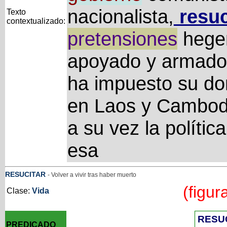
nacionalista,
resuc
Texto
contextualizado:
pretensiones
hegem
apoyado y armado 
ha impuesto su do
en Laos y Cambodi
a su vez la polític
esa
RESUCITAR
- Volver a vivir tras haber muerto
(figur
Clase:
Vida
RESU
PREDICADO