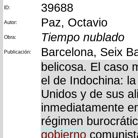
39688
ID:
Paz, Octavio
Autor:
Tiempo nublado
Obra:
Barcelona, Seix Ba
Publicación:
belicosa. El caso m
el de Indochina: l
Unidos y de sus al
inmediatamente en
régimen burocrátic
gobierno
comunista