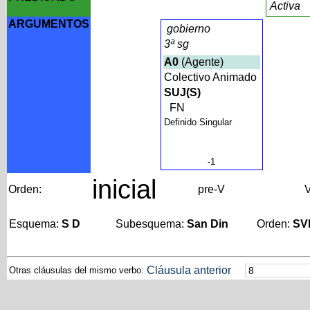
Activa
ARGUMENTOS
gobierno
3ª sg
A0
(Agente)
Colectivo Animado
SUJ(S)
FN
Definido Singular
-1
inicial
Orden:
pre-V
Esquema:
S D
Subesquema:
San Din
Orden:
SV
Cláusula anterior
Otras cláusulas del mismo verbo: