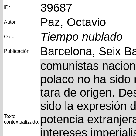
39687
ID:
Paz, Octavio
Autor:
Tiempo nublado
Obra:
Barcelona, Seix Ba
Publicación:
comunistas nacion
polaco no ha sido 
tara de origen. De
sido la expresión 
potencia extranjer
Texto
contextualizado:
intereses imperiali