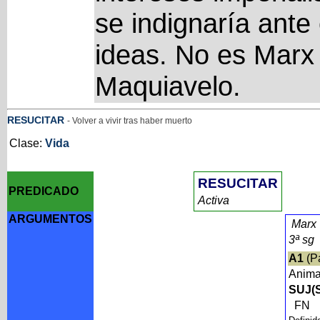
se indignaría ante
ideas. No es Marx 
Maquiavelo.
RESUCITAR
- Volver a vivir tras haber muerto
Clase:
Vida
RESUCITAR
PREDICADO
Activa
ARGUMENTOS
Marx
3ª sg
A1
(P
Anim
SUJ(S
FN