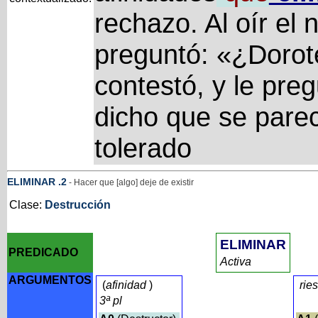
rechazo. Al oír el
preguntó: «¿Dorot
contestó, y le preg
dicho que se parec
tolerado
ELIMINAR
.2
- Hacer que [algo] deje de existir
Clase:
Destrucción
ELIMINAR
PREDICADO
Activa
ARGUMENTOS
(
afinidad
)
rie
3ª pl