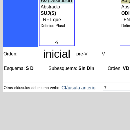
A0
(Destructor)
A1
(
Abstracto
Abs
SUJ(S)
ODI
REL que
F
Definido Plural
Defin
-9
inicial
Orden:
pre-V
V
Esquema:
S D
Subesquema:
Sin Din
Orden:
VD
Cláusula anterior
Otras cláusulas del mismo verbo: