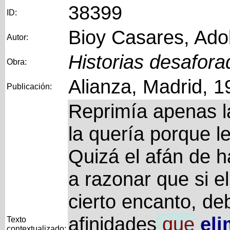
38399
ID:
Bioy Casares, Ado
Autor:
Historias desafora
Obra:
Alianza, Madrid, 1
Publicación:
Reprimía apenas l
la quería porque l
Quizá el afán de h
a razonar que si e
cierto encanto, de
afinidades
que
eli
Texto
contextualizado: