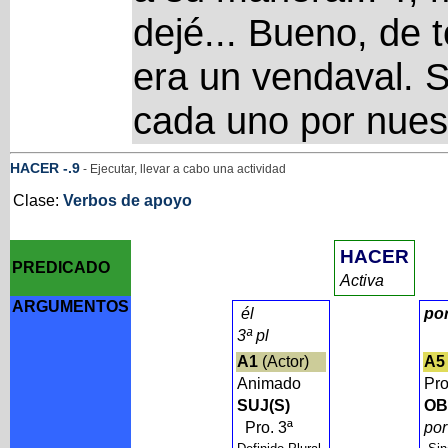
dejé... Bueno, de 
era un vendaval. S
cada uno por nues
HACER
-
.9
- Ejecutar, llevar a cabo una actividad
Clase:
Verbos de apoyo
HACER
PREDICADO
Activa
ARGUMENTOS
él
po
3ª pl
A1
(Actor)
A5
Animado
Pro
SUJ(S)
OB
Pro. 3ª
po