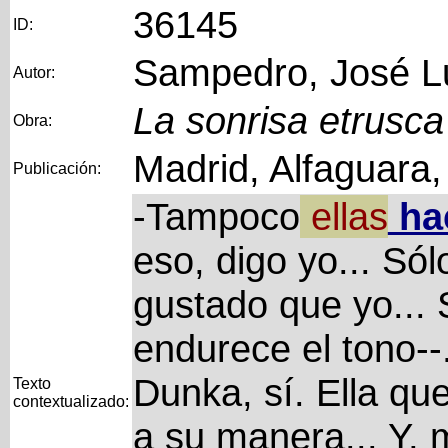
36145
ID:
Sampedro, José L
Autor:
La sonrisa etrusca
Obra:
Madrid, Alfaguara
Publicación:
-Tampoco
ellas
ha
eso, digo yo... Sól
gustado que yo... S
endurece el tono--.
Dunka, sí. Ella q
Texto
contextualizado:
a su manera... Y, m