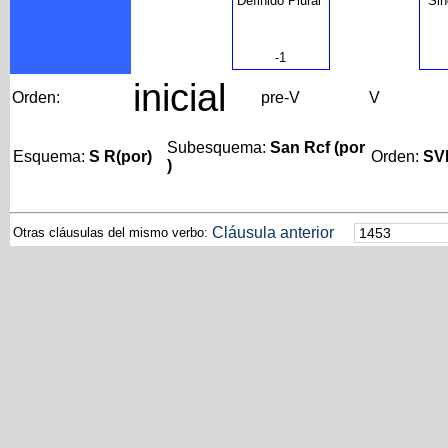
Definido Plural
Sin
-1
inicial
Orden:
pre-V
V
Subesquema:
San Rcf (por
Esquema:
S R(por)
Orden:
SV
)
Cláusula anterior
Otras cláusulas del mismo verbo: