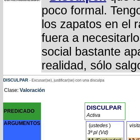
poco formal. Tengo 
los zapatos en el 
fuera a necesitarl
social bastante a
realidad, sólo salg
DISCULPAR
- Excusar(se), justificar(se) con una disculpa
Clase:
Valoración
DISCULPAR
PREDICADO
Activa
ARGUMENTOS
(
ustedes
)
visit
3ª pl (Vd)