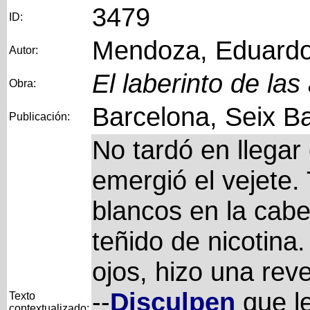
3479
ID:
Mendoza, Eduard
Autor:
El laberinto de las
Obra:
Barcelona, Seix Ba
Publicación:
No tardó en llegar 
emergió el vejete. 
blancos en la cabe
teñido de nicotina
ojos, hizo una rev
--
Disculpen
que l
Texto
contextualizado: