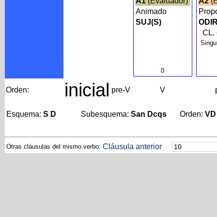
A1
(Evaluador)
A2
(E
Animado
Prop
SUJ(S)
ODIR
CL.
Singu
0
inicial
Orden:
pre-V
V
Esquema:
S D
Subesquema:
San Dcqs
Orden:
VD
Cláusula anterior
Otras cláusulas del mismo verbo: