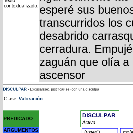
Texto
contextualizado:
esperé sus buenos
transcurridos los c
desabrido carrasq
cerradura. Empujé 
zaguán que olía a 
ascensor
DISCULPAR
- Excusar(se), justificar(se) con una disculpa
Clase:
Valoración
DISCULPAR
PREDICADO
Activa
ARGUMENTOS
(
usted
)
mole