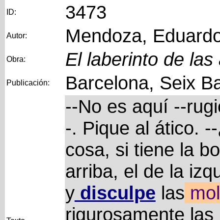
3473
ID:
Mendoza, Eduard
Autor:
El laberinto de las
Obra:
Barcelona, Seix Ba
Publicación:
--No es aquí --rugi
-. Pique al ático. 
cosa, si tiene la 
arriba, el de la iz
y
disculpe
las
mol
rigurosamente las 