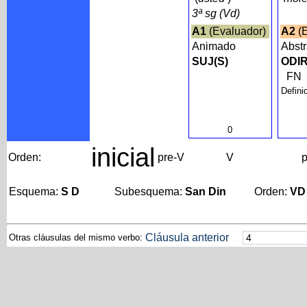
3ª sg (Vd)
A1
(Evaluador)
A2
(E
Animado
Abst
SUJ(S)
ODIR
FN
Defini
0
inicial
Orden:
pre-V
V
p
Esquema:
S D
Subesquema:
San Din
Orden:
VD
Cláusula anterior
Otras cláusulas del mismo verbo: