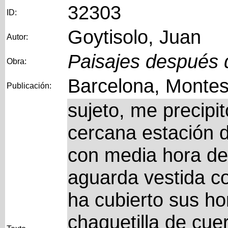
32303
ID:
Goytisolo, Juan
Autor:
Paisajes después d
Obra:
Barcelona, Montes
Publicación:
sujeto, me precipi
cercana estación d
con media hora de
aguarda vestida co
ha cubierto sus h
chaquetilla de cue