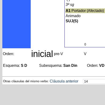
3ª sg
A1
Portador (Afectado)
Animado
SUJ(S)
0
inicial
Orden:
pre-V
V
Esquema:
S D
Subesquema:
San Din
Orden:
VD
Cláusula anterior
Otras cláusulas del mismo verbo: