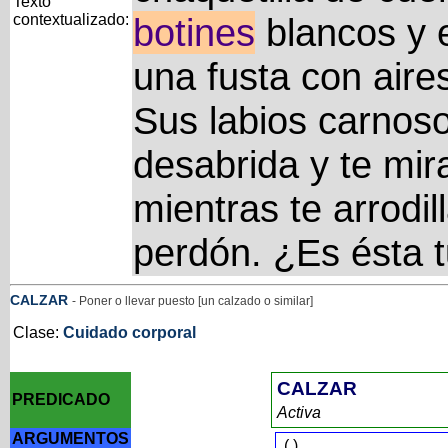
Texto
contextualizado:
botines
blancos y 
una fusta con air
Sus labios carno
desabrida y te mir
mientras te arrodil
perdón. ¿Es ésta 
CALZAR
- Poner o llevar puesto [un calzado o similar]
Clase:
Cuidado corporal
CALZAR
PREDICADO
Activa
ARGUMENTOS
(
)