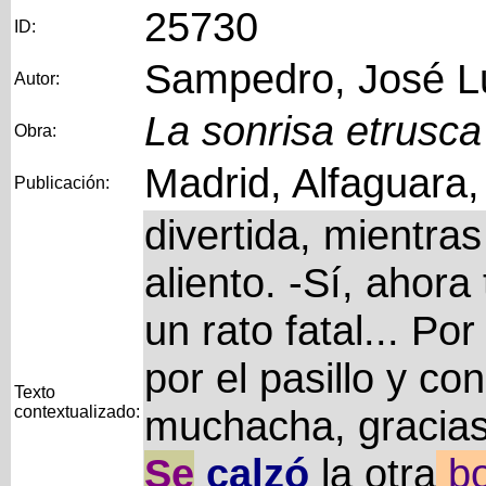
25730
ID:
Sampedro, José L
Autor:
La sonrisa etrusca
Obra:
Madrid, Alfaguara
Publicación:
divertida, mientra
aliento. -Sí, ahora
un rato fatal... Po
por el pasillo y co
Texto
contextualizado:
muchacha, gracias
Se
calzó
la otra
bo