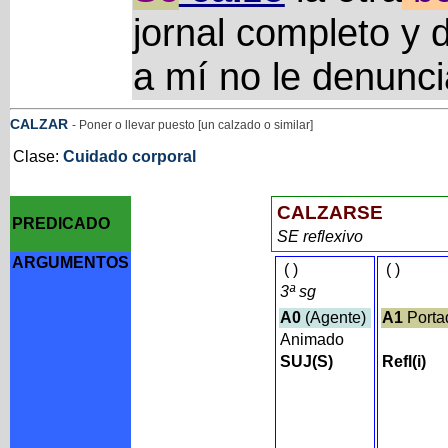
jornal completo y 
a mí no le denunci
CALZAR
- Poner o llevar puesto [un calzado o similar]
Clase:
Cuidado corporal
CALZARSE
PREDICADO
SE reflexivo
ARGUMENTOS
(
)
(
)
3ª sg
A0
(Agente)
A1
Porta
Animado
SUJ(S)
Refl(i)