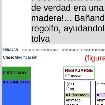
de verdad era una 
madera!... Bañand
regolfo, ayudandol
tolva
REBAJAR
- Hacer que algo sea más bajo. Disminuir algo de precio, intensidad
(figur
Clase:
Modificación
REBAJARSE
PREDICADO
SE medio
ARGUMENTOS
(
yo
)
a
ma
1ª sg
A1
(Afectado)
A3
(
Animado
Ani