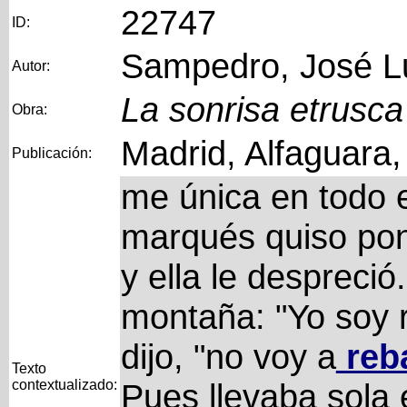
22747
ID:
Sampedro, José L
Autor:
La sonrisa etrusca
Obra:
Madrid, Alfaguara
Publicación:
me única en todo e
marqués quiso pon
y ella le despreció
montaña: "Yo soy r
dijo, "no voy a
reb
Texto
contextualizado:
Pues llevaba sola e