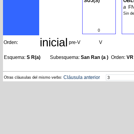
SUJ(S)
OBL
a
F
Sin d
0
inicial
Orden:
pre-V
V
Esquema:
S R(a)
Subesquema:
San Ran (a )
Orden:
VR
Cláusula anterior
Otras cláusulas del mismo verbo: