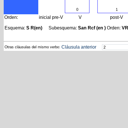
0
1
Orden:
inicial
pre-V
V
post-V
Esquema:
S R(en)
Subesquema:
San Rcf (en )
Orden:
V
Cláusula anterior
Otras cláusulas del mismo verbo: