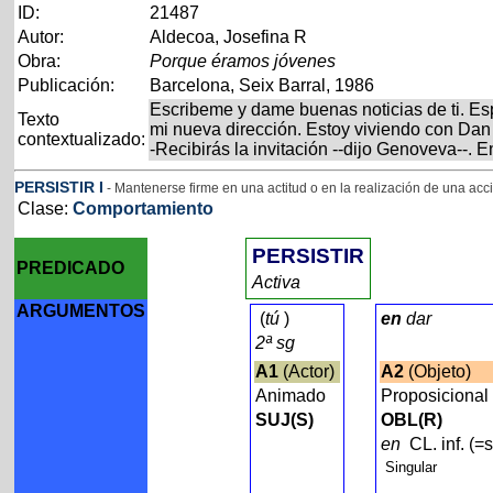
ID:
21487
Autor:
Aldecoa, Josefina R
Obra:
Porque éramos jóvenes
Publicación:
Barcelona, Seix Barral, 1986
Escribeme y dame buenas noticias de ti. E
Texto
mi nueva dirección. Estoy viviendo con Dan
contextualizado:
-Recibirás la invitación --dijo Genoveva--.
PERSISTIR
I
- Mantenerse firme en una actitud o en la realización de una acc
Clase:
Comportamiento
PERSISTIR
PREDICADO
Activa
ARGUMENTOS
(
tú
)
en
dar
2ª sg
A1
(Actor)
A2
(Objeto)
Animado
Proposiciona
SUJ(S)
OBL(R)
en
CL. inf. (=
Singular