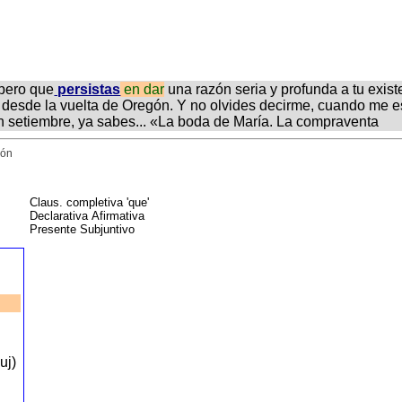
spero que
persistas
en
dar
una razón seria y profunda a tu existe
 desde la vuelta de Oregón. Y no olvides decirme, cuando me es
 En setiembre, ya sabes... «La boda de María. La compraventa
ión
Claus. completiva 'que'
Declarativa Afirmativa
Presente Subjuntivo
l
suj)