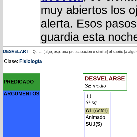
muy abiertos los o
alerta. Esos pasos 
guardia esta noche
DESVELAR
II
- Quitar [algo, esp. una preocupación o similar] el sueño [a algui
Clase:
Fisiología
DESVELARSE
PREDICADO
SE medio
ARGUMENTOS
(
)
3ª sg
A1
(Actor)
Animado
SUJ(S)