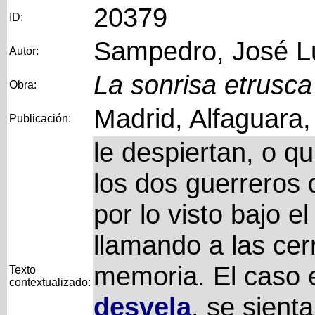
20379
ID:
Sampedro, José L
Autor:
La sonrisa etrusca
Obra:
Madrid, Alfaguara
Publicación:
le despiertan, o q
los dos guerreros q
por lo visto bajo 
llamando a las cer
memoria. El caso 
Texto
contextualizado:
desvela
, se sient