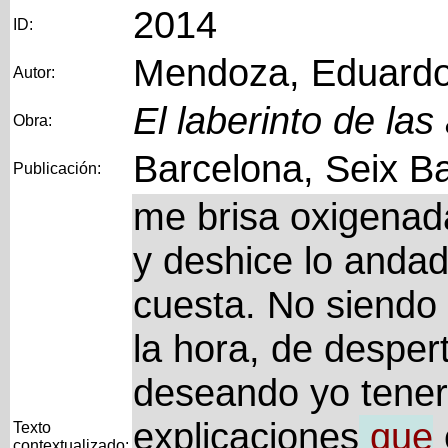
2014
ID:
Mendoza, Eduard
Autor:
El laberinto de las
Obra:
Barcelona, Seix Ba
Publicación:
me brisa oxigenad
y deshice lo andad
cuesta. No siendo
la hora, de despert
deseando yo tener
explicaciones
que
Texto
contextualizado: