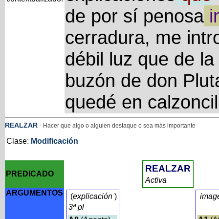
de por sí penosa
i
cerradura, me intro
débil luz que de la 
buzón de don Pluta
quedé en calzoncil
REALZAR
- Hacer que algo o alguien destaque o sea más importante
Clase:
Modificación
REALZAR
PREDICADO
Activa
ARGUMENTOS
(
explicación
)
imag
3ª pl