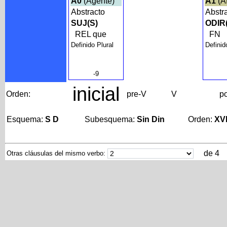
A0
(Agente)
A1
(A
Abstracto
Abstr
SUJ(S)
ODIR
REL que
FN
Definido Plural
Definid
-9
inicial
Orden:
pre-V
V
p
Esquema:
S D
Subesquema:
Sin Din
Orden:
XV
de 4
Otras cláusulas del mismo verbo: