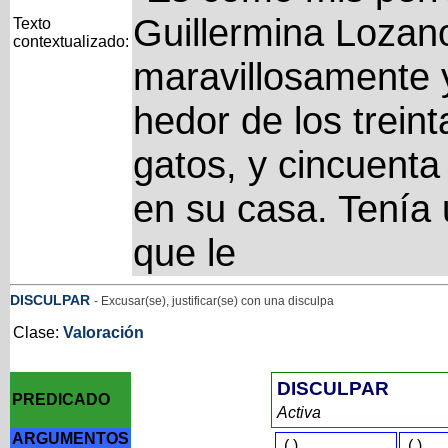
Guillermina Lozano
Texto
contextualizado:
maravillosamente y
hedor de los treint
gatos, y cincuent
en su casa. Tenía 
que le
DISCULPAR
- Excusar(se), justificar(se) con una disculpa
Clase:
Valoración
DISCULPAR
PREDICADO
Activa
ARGUMENTOS
(
)
(
)