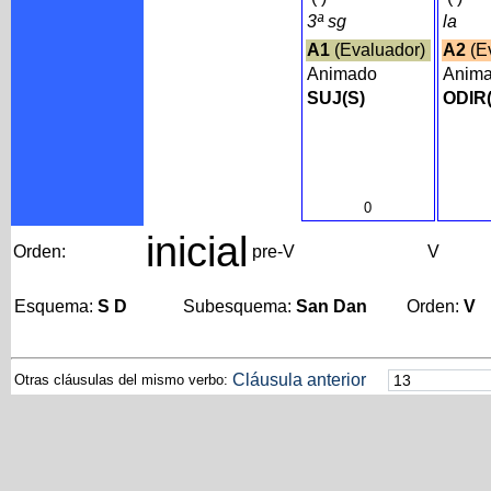
3ª sg
la
A1
(Evaluador)
A2
(E
Animado
Anim
SUJ(S)
ODIR
0
inicial
Orden:
pre-V
V
Esquema:
S D
Subesquema:
San Dan
Orden:
V
Cláusula anterior
Otras cláusulas del mismo verbo: