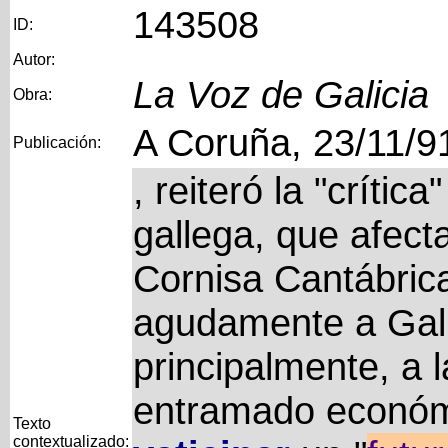
143508
ID:
Autor:
La Voz de Galicia
Obra:
A Coruña, 23/11/9
Publicación:
, reiteró la "crítica
gallega, que afect
Cornisa Cantábric
agudamente a Gali
principalmente, a l
entramado económic
Texto
contextualizado: