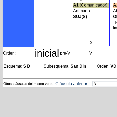
A1
(Comunicador)
A
Animado
A
SUJ(S)
O
In
0
inicial
Orden:
pre-V
V
Esquema:
S D
Subesquema:
San Din
Orden:
VD
Cláusula anterior
Otras cláusulas del mismo verbo: