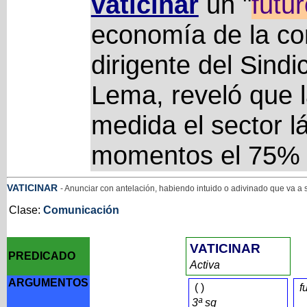
vaticinar
un "
futu
economía de la c
dirigente del Sind
Lema, reveló que l
medida el sector l
momentos el 75% d
VATICINAR
- Anunciar con antelación, habiendo intuido o adivinado que va a
Clase:
Comunicación
VATICINAR
PREDICADO
Activa
ARGUMENTOS
(
)
f
3ª sg