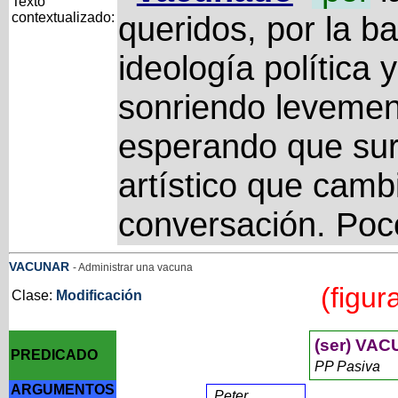
Texto
contextualizado:
queridos, por la ba
ideología política 
sonriendo levemen
esperando que sur
artístico que cambi
conversación. Poc
VACUNAR
- Administrar una vacuna
(figur
Clase:
Modificación
(ser) VA
PREDICADO
PP Pasiva
ARGUMENTOS
Peter