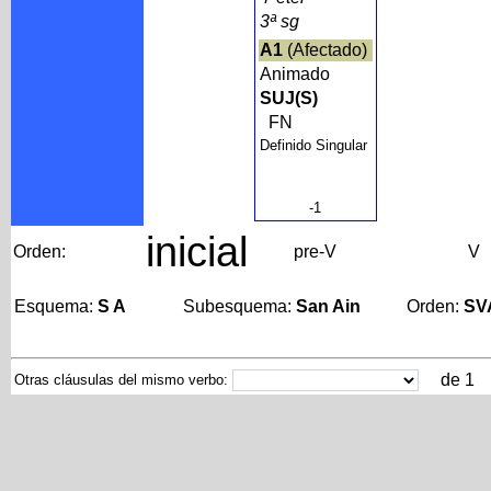
3ª sg
A1
(Afectado)
Animado
SUJ(S)
FN
Definido Singular
-1
inicial
Orden:
pre-V
V
Esquema:
S A
Subesquema:
San Ain
Orden:
SV
de 1
Otras cláusulas del mismo verbo: