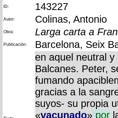
143227
ID:
Colinas, Antonio
Autor:
Larga carta a Fra
Obra:
Barcelona, Seix Ba
Publicación:
en aquel neutral y 
Balcanes. Peter, s
fumando apacibleme
gracias a la sangr
suyos- su propia u
«
vacunado
»
por
l