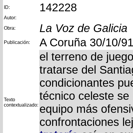
142228
ID:
Autor:
La Voz de Galicia
Obra:
A Coruña 30/10/9
Publicación:
el terreno de juego 
tratarse del Santi
condicionantes pu
técnico celeste se 
Texto
contextualizado:
equipo más ofensiv
confrontaciones le