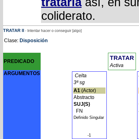
trataría
así, en s
coliderato.
TRATAR
II
- Intentar hacer o conseguir [algo]
Clase:
Disposición
TRATAR
PREDICADO
Activa
ARGUMENTOS
Celta
3ª sg
A1
(Actor)
Abstracto
SUJ(S)
FN
Definido Singular
-1