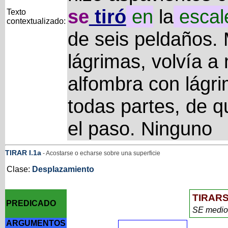
se
tiró
en
la
escal
Texto
contextualizado:
de seis peldaños.
lágrimas, volvía 
alfombra con lágri
todas partes, de 
el paso. Ninguno
TIRAR
I
.1a
- Acostarse o echarse sobre una superficie
Clase:
Desplazamiento
TIRAR
PREDICADO
SE medi
ARGUMENTOS