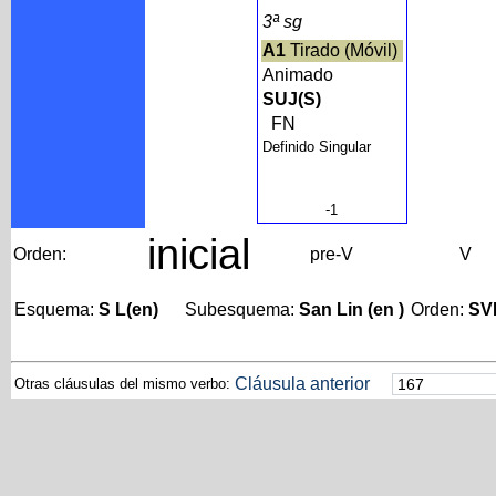
3ª sg
A1
Tirado (Móvil)
Animado
SUJ(S)
FN
Definido Singular
-1
inicial
Orden:
pre-V
V
Esquema:
S L(en)
Subesquema:
San Lin (en )
Orden:
SV
Cláusula anterior
Otras cláusulas del mismo verbo: