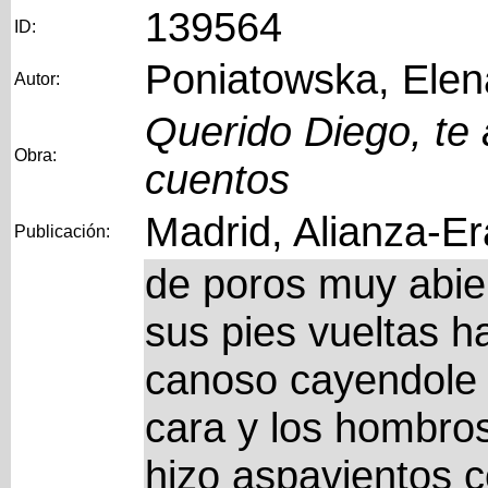
139564
ID:
Poniatowska, Elen
Autor:
Querido Diego, te 
Obra:
cuentos
Madrid, Alianza-Er
Publicación:
de poros muy abier
sus pies vueltas ha
canoso cayendole 
cara y los hombros
hizo aspavientos c