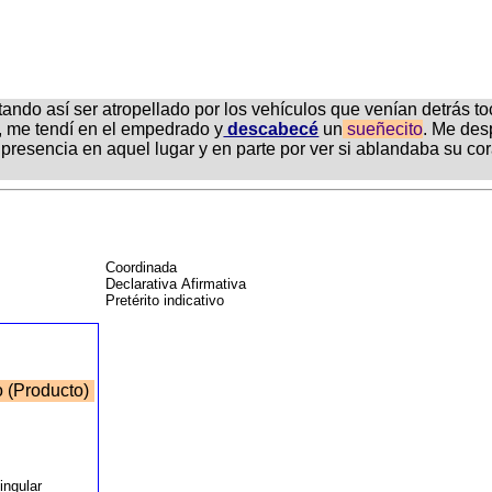
vitando así ser atropellado por los vehículos que venían detrás
e, me tendí en el empedrado y
descabecé
un
sueñecito
. Me des
i presencia en aquel lugar y en parte por ver si ablandaba su co
Coordinada
Declarativa Afirmativa
Pretérito indicativo
 (Producto)
o
Singular