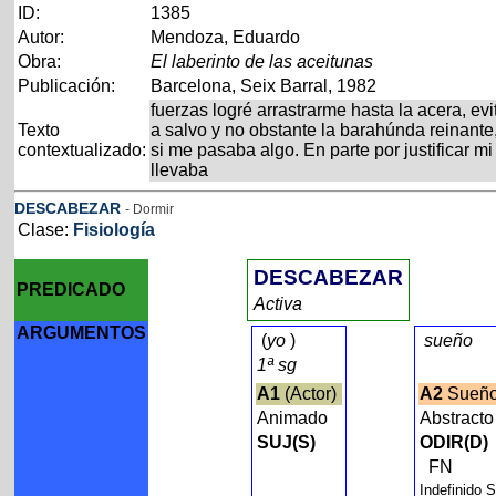
ID:
1385
Autor:
Mendoza, Eduardo
Obra:
El laberinto de las aceitunas
Publicación:
Barcelona, Seix Barral, 1982
fuerzas logré arrastrarme hasta la acera, e
Texto
a salvo y no obstante la barahúnda reinant
contextualizado:
si me pasaba algo. En parte por justificar m
llevaba
DESCABEZAR
- Dormir
Clase:
Fisiología
DESCABEZAR
PREDICADO
Activa
ARGUMENTOS
(
yo
)
sueño
1ª sg
A1
(Actor)
A2
Sueño
Animado
Abstract
SUJ(S)
ODIR(D)
FN
Indefinido 