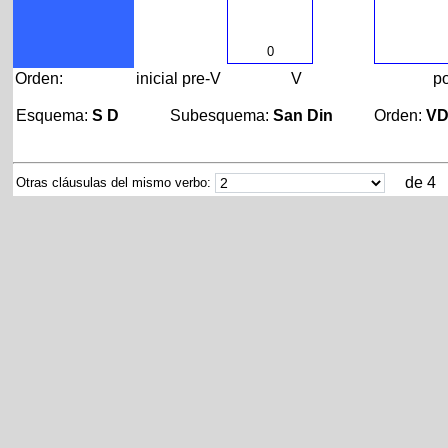
0
Orden:
inicial
pre-V
V
p
Esquema:
S D
Subesquema:
San Din
Orden:
V
de 4
Otras cláusulas del mismo verbo: