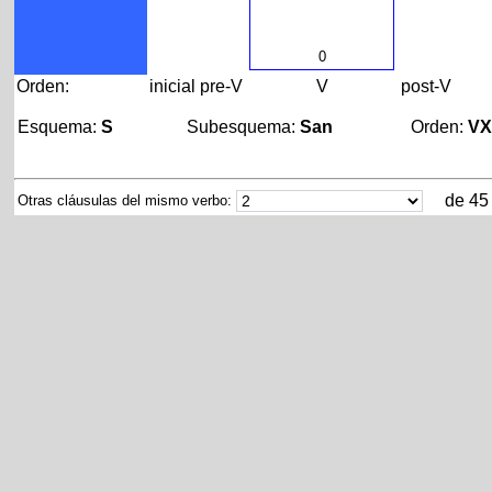
0
Orden:
inicial
pre-V
V
post-V
Esquema:
S
Subesquema:
San
Orden:
V
de 45
Otras cláusulas del mismo verbo: