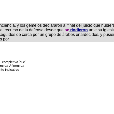
onciencia, y los gemelos declararon al final del juicio que hubie
 el recurso de la defensa desde que
se
rindieron
ante su igles
eguidos de cerca por un grupo de árabes enardecidos, y pusiero
s por
. completiva 'que'
rativa Afirmativa
rito indicativo