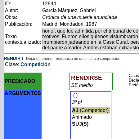
ID:
12844
Autor:
García Márquez, Gabriel
Obra:
Crónica de una muerte anunciada
Publicación:
Madrid, Mondadori, 1987
honor, que fue admitida por el tribunal de c
Texto
motivos. Fueron ellos quienes vislumbraron
contextualizado:
Irrumpieron jadeando en la Casa Cural, pers
del padre Amador. Ambos estaban exhausto
RENDIR
I
- Dejar de oponer resistencia en una lucha o competición
Clase:
Competición
Claus
RENDIRSE
Decla
PREDICADO
SE medio
Preté
ARGUMENTOS
(
)
3ª pl
A1
(Competidor)
Animado
SUJ(S)