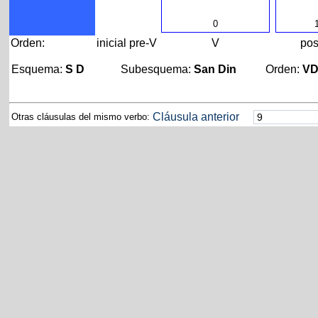
0
Orden:
inicial
pre-V
V
pos
Esquema:
S D
Subesquema:
San Din
Orden:
V
Cláusula anterior
Otras cláusulas del mismo verbo: