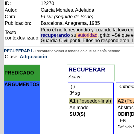
ID:
12270
Autor:
García Morales, Adelaida
Obra:
El sur (seguido de Bene)
Publicación:
Barcelona, Anagrama, 1985
Pero él no le respondió y, cuando la tuvo en
Texto
recuperando
su
autoridad
, gritó: --Sé qu
contextualizado:
Guardia Civil por ti. Ellos no respondieron.
RECUPERAR
I
- Recobrar o volver a tener algo que se había perdido
Clase:
Adquisición
RECUPERAR
PREDICADO
Activa
ARGUMENTOS
(
)
autori
3ª sg
A1
(Poseedor-final)
A2
(Po
Animado
Abstra
SUJ(S)
ODIR(D
FN
Definido 