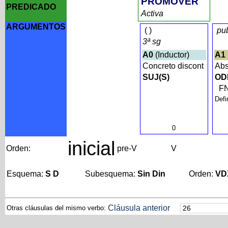
PROMOVER
PREDICADO
Activa
ARGUMENTOS
(
)
pu
3ª sg
A0
(Inductor)
A1
Concreto discont
Abs
SUJ(S)
OD
F
Defi
0
inicial
Orden:
pre-V
V
Esquema:
S D
Subesquema:
Sin Din
Orden:
VD
Cláusula anterior
Otras cláusulas del mismo verbo: