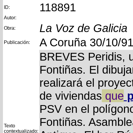
118891
ID:
Autor:
La Voz de Galicia
Obra:
A Coruña 30/10/9
Publicación:
BREVES Peridis, u
Fontiñas. El dibuja
realizará el proyec
de viviendas
que
p
PSV en el polígon
Fontiñas. Asamble
Texto
contextualizado: