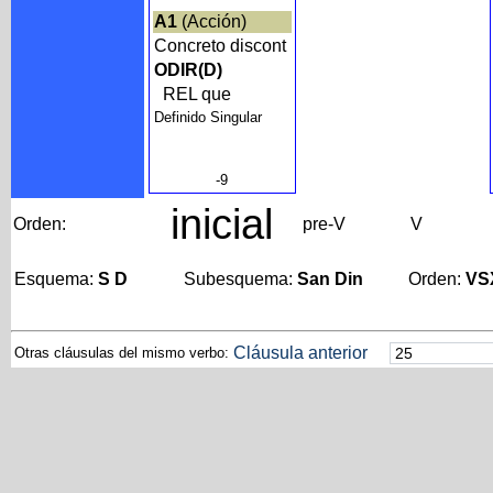
A1
(Acción)
Concreto discont
ODIR(D)
REL que
Definido Singular
-9
inicial
Orden:
pre-V
V
Esquema:
S D
Subesquema:
San Din
Orden:
VS
Cláusula anterior
Otras cláusulas del mismo verbo: