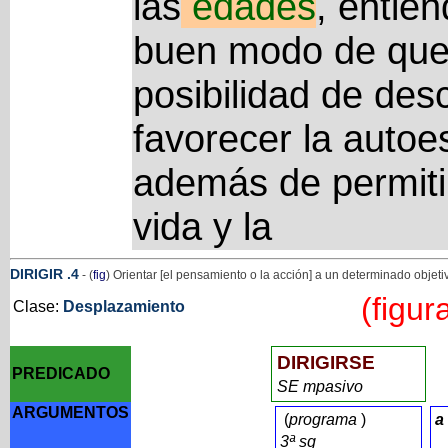
las
edades
, entie
buen modo de que 
posibilidad de des
favorecer la autoe
además de permitir
vida y la
DIRIGIR
.4
- (
fig
) Orientar [el pensamiento o la acción] a un determinado objetiv
(figur
Clase:
Desplazamiento
DIRIGIRSE
PREDICADO
SE mpasivo
ARGUMENTOS
(
programa
)
a
3ª sg