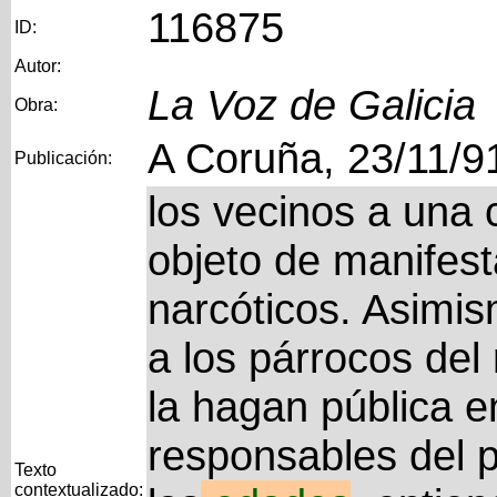
116875
ID:
Autor:
La Voz de Galicia
Obra:
A Coruña, 23/11/9
Publicación:
los vecinos a una 
objeto de manifest
narcóticos. Asimis
a los párrocos del 
la hagan pública e
responsables del 
Texto
contextualizado: