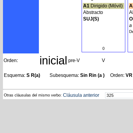
A1
Dirigido (Móvil)
A
Abstracto
A
SUJ(S)
O
De
0
inicial
Orden:
pre-V
V
Esquema:
S R(a)
Subesquema:
Sin Rin (a )
Orden:
VR
Cláusula anterior
Otras cláusulas del mismo verbo: