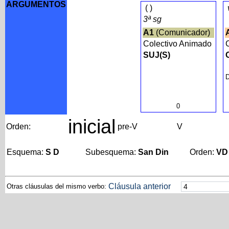
ARGUMENTOS
(
)
3ª sg
A1
(Comunicador)
Colectivo Animado
SUJ(S)
D
0
inicial
Orden:
pre-V
V
Esquema:
S D
Subesquema:
San Din
Orden:
VD
Cláusula anterior
Otras cláusulas del mismo verbo: