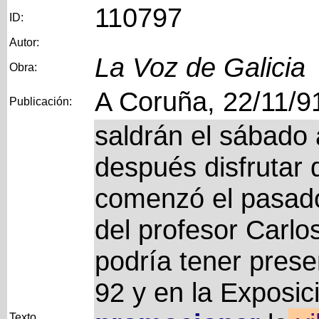
110797
ID:
Autor:
La Voz de Galicia
Obra:
A Coruña, 22/11/9
Publicación:
saldrán el sábado 
después disfrutar d
comenzó el pasado
del profesor Carlo
podría tener presen
92 y en la Exposici
Texto