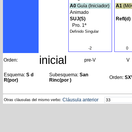
A0
Guía (Iniciador)
A1
(Móv
Animado
SUJ(S)
Refl(d)
Pro. 1ª
Definido Singular
-2
0
inicial
Orden:
pre-V
V
Esquema:
S d
Subesquema:
San
Orden:
SX
R(por)
Rinc(por )
Cláusula anterior
Otras cláusulas del mismo verbo: