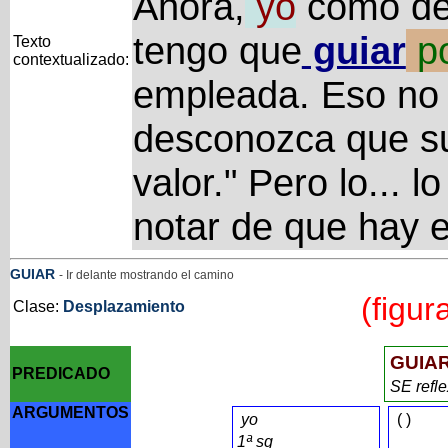
Ahora,
yo
como def
tengo que
guiar
p
Texto
contextualizado:
empleada. Eso no 
desconozca que su
valor." Pero lo... l
notar de que hay e
GUIAR
- Ir delante mostrando el camino
(figur
Clase:
Desplazamiento
GUIA
PREDICADO
SE refl
ARGUMENTOS
yo
(
)
1ª sg