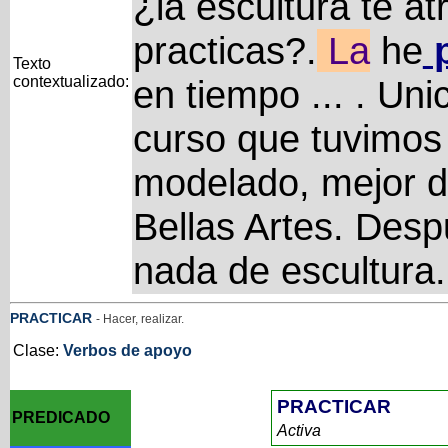
¿la escultura te a
practicas?.
La
he
p
Texto
contextualizado:
en tiempo ... . Un
curso que tuvimos 
modelado, mejor d
Bellas Artes. Desp
nada de escultura
PRACTICAR
- Hacer, realizar.
Clase:
Verbos de apoyo
PRACTICAR
PREDICADO
Activa