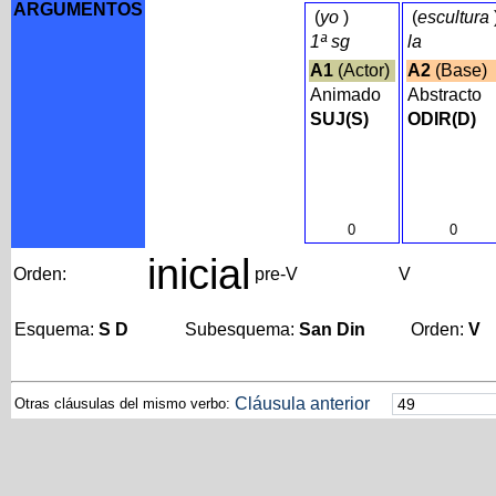
ARGUMENTOS
(
yo
)
(
escultura
1ª sg
la
A1
(Actor)
A2
(Base)
Animado
Abstracto
SUJ(S)
ODIR(D)
0
0
inicial
Orden:
pre-V
V
Esquema:
S D
Subesquema:
San Din
Orden:
V
Cláusula anterior
Otras cláusulas del mismo verbo: