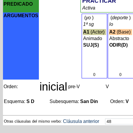
PRACTICAR
PREDICADO
Activa
ARGUMENTOS
(
yo
)
(
deporte
)
1ª sg
lo
A1
(Actor)
A2
(Base)
Animado
Abstracto
SUJ(S)
ODIR(D)
0
0
inicial
Orden:
pre-V
V
Esquema:
S D
Subesquema:
San Din
Orden:
V
Cláusula anterior
Otras cláusulas del mismo verbo: