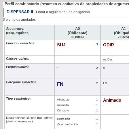
Perfil combinatorio (resumen cuantitativo de propiedades de argume
DISPENSAR
II
- Librar a alguien de una obligación
3 ejemplos anotados
A0
A1
Argumento:
(Obligante)
(Obliga
(Frec. explícito)
3 (100%)
2 (66%
Función sintáctica:
SUJ
3
ODIR
Clíticos objeto:
Ac/Dat
Preposiciones:
ø
2
a
Categoría sintáctica:
FN
2
FN
Tipo semántico:
Abstracto
1
Animado
Animado
1
Concreto
1
Realizaciones léxicas frecuentes:
confesión
1
(sólo no animados)
desautorización
1