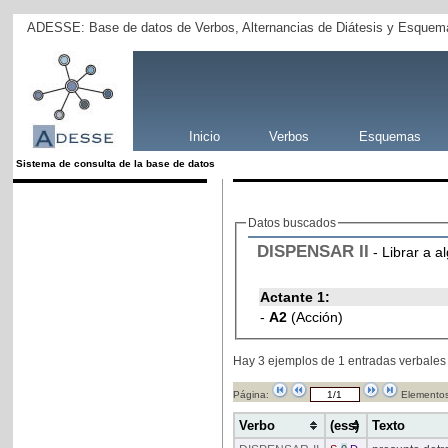
ADESSE: Base de datos de Verbos, Alternancias de Diátesis y Esquema
Inicio
Verbos
Esquemas
Sistema de consulta de la base de datos
Datos buscados
DISPENSAR
II
- Librar a a
Actante 1:
-
A2
(Acción)
Hay 3 ejemplos de 1 entradas verbales
Página:
Elementos
Verbo
(ess)
Texto