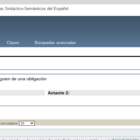
s Sintáctico-Semánticos del Español
Clases
Búsquedas avanzadas
lguien de una obligación
Actante 2:
 por página: