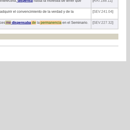
intelectiva,
dispensa
hasta la molestia de tener que
[
RAT:188.11
]
 adquirir el convencimiento de la verdad y de la
[
SEV:241.04
]
nces
me
dispensaba
de
la
permanencia
en el Seminario.
[
SEV:227.32
]