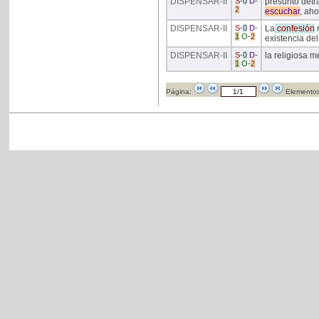
DISPENSAR
-II
S
-
0
D
-
presunto detr
2
escuchar
, aho
DISPENSAR
-II
S
-
0
D
-
La
confesión
1
O
-
2
existencia del 
DISPENSAR
-II
S
-
0
D
-
la religiosa 
1
O
-
2
Página:
Elementos