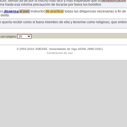
actor, siendo ya de por sí mucho más fácil y más inapelable que la
desautorización
rra hasta esa mínima precaución de tocarse por fuera los bolsillos
no
dispensa
al
juez
instructor
de
practicar
todas las diligencias necesarias a fin de
delito.
me quería recibir como si fuera miembro de ella y tenerme como religioso, que ento
 por página:
© 2002-2024: ADESSE. Universidade de Vigo (ISSN: 2990-3181)
Condiciones de uso