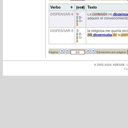
Verbo
(ess)
Texto
DISPENSAR
-II
S
-
La
confesión
no
dispensa
0
D
-
adquirir el convencimiento 
1
O
-
2
DISPENSAR
-II
S
-
la religiosa me quería re
0
D
-
me
dispensaba
de
la
per
1
O
-
2
Página:
Elementos por página:
© 2002-2024: ADESSE. Un
Co