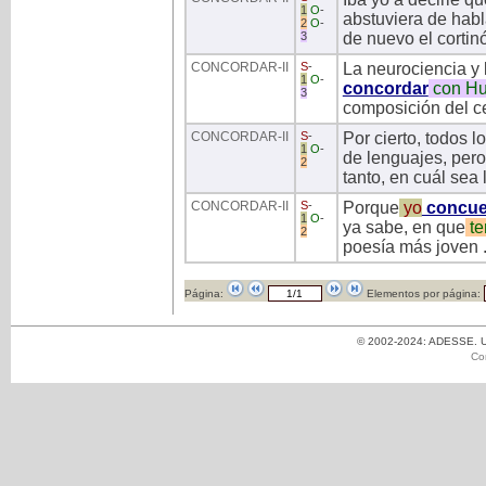
1
O
-
abstuviera de habl
2
O
-
3
de nuevo el cortin
CONCORDAR
-II
S
-
La neurociencia y 
1
O
-
concordar
con
Hu
3
composición del c
CONCORDAR
-II
S
-
Por cierto, todos l
1
O
-
de lenguajes, pero
2
tanto, en cuál sea
CONCORDAR
-II
S
-
Porque
yo
concue
1
O
-
ya sabe, en que
te
2
poesía más joven ..
Página:
Elementos por página:
© 2002-2024: ADESSE. Un
Co