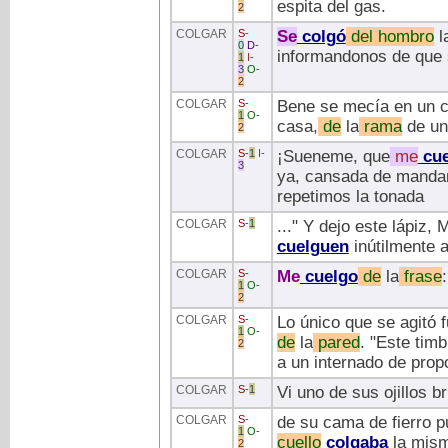
espita del gas.
2
COLGAR
S
-
Se
colgó
del
hombro
l
0
D
-
informandonos de que s
1
I
-
3
O
-
2
COLGAR
S
-
Bene se mecía en un c
1
O
-
casa,
de
la
rama
de un 
2
COLGAR
S
-
1
I
-
¡Sueneme, que
me
cue
3
ya, cansada de mandar,
repetimos la tonada
COLGAR
S
-
1
..." Y dejo este lápiz,
cuelguen
inútilmente a
COLGAR
S
-
Me
cuelgo
de
la
frase
:
1
O
-
2
COLGAR
S
-
Lo único que se agitó 
1
O
-
de
la
pared
. "Este tim
2
a un internado de prop
COLGAR
S
-
1
Vi uno de sus ojillos br
COLGAR
S
-
de su cama de fierro p
1
O
-
cuello
colgaba
la mis
2