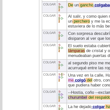
COLGAR
S
-
De
un
gancho
colgaba
1
O
-
2
COLGAR
S
-
Al salir, y como quien 
1
O
-
un
perchero
y me la ec
2
estuviera de lo más be
COLGAR
S
-
Con sorpresa descubrí
1
O
-
disiparon al ver que lo
2
COLGAR
S
-
El suelo estaba cubier
1
O
-
lámparas
de cristal y 
2
menudeaban puertas d
COLGAR
S
-
al segundo piso me me
1
O
-
acurruqué entre las ro
2
COLGAR
S
-
1
I
-
Una vez en la calle, H
3
O
-
me
colgó
del
otro, con
2
que pudiera haber con
COLGAR
S
-
--Hostia, coño --excla
0
D
-
churumbel
del
respald
1
O
-
2
COLGAR
S
-
La he dejado
colgar
ha
1
O
-