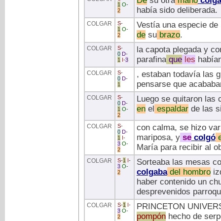
De
su otra
mano
colg
1
O
-
había sido deliberada.
2
COLGAR
S
-
Vestía una especie de 
1
O
-
de
su
brazo
.
2
COLGAR
S
-
la capota plegada y co
0
D
-
parafina
que
les
había
1
I
-
3
COLGAR
S
-
, estaban todavía las 
0
D
-
pensarse que acababa
1
COLGAR
S
-
Luego se quitaron las 
0
D
-
en
el
espaldar
de las si
1
O
-
2
COLGAR
S
-
con calma, se hizo var
0
D
-
mariposa, y
se
colgó
1
I
-
3
O
-
María para recibir al o
2
COLGAR
S
-
1
I
-
Sorteaba las mesas co
3
O
-
colgaba
del
hombro
iz
2
haber contenido un chu
desprevenidos parroqu
COLGAR
S
-
1
I
-
PRINCETON UNIVERS
3
O
-
pompón
hecho de serpe
2