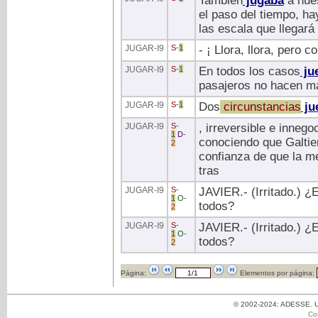
También
jugaba
a nues
el paso del tiempo, ha
las escala que llegará
JUGAR
-I9
S
-
1
- ¡ Llora, llora, pero c
JUGAR
-I9
S
-
1
En todos los casos
ju
pasajeros no hacen má
JUGAR
-I9
S
-
1
Dos
circunstancias
ju
JUGAR
-I9
S
-
, irreversible e inneg
1
D
-
conociendo que Galtie
2
confianza de que la me
tras
JUGAR
-I9
S
-
JAVIER.- (Irritado.) 
1
O
-
todos?
2
JUGAR
-I9
S
-
JAVIER.- (Irritado.) ¿
1
O
-
todos?
2
Página:
Elementos por página:
© 2002-2024: ADESSE. Un
Co