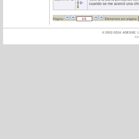
0
D
-
cuando se me acercó una chic
1
Página:
Elementos por página:
© 2002-2024: ADESSE. Un
Co