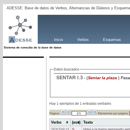
ADESSE: Base de datos de Verbos, Alternancias de Diátesis y Esquema
Inicio
Verbos
Esquemas
Sistema de consulta de la base de datos
Datos buscados
SENTAR
I
.3
- (
Sentar la plaza
) Pasa
Hay 1 ejemplos de 1 entradas verbales
Página:
Elementos por página:
Verbo
(ess)
Texto
SENTAR
-I3
S
-
Volví a la barra pensando se