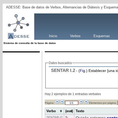
ADESSE: Base de datos de Verbos, Alternancias de Diátesis y Esquema
Inicio
Verbos
Esquemas
Sistema de consulta de la base de datos
Datos buscados
SENTAR
I
.2
- (
Fig.
) Establecer [una id
Hay 2 ejemplos de 1 entradas verbales
Página:
Elementos por página:
Verbo
(ess)
Texto
SENTAR
-I2
S
-