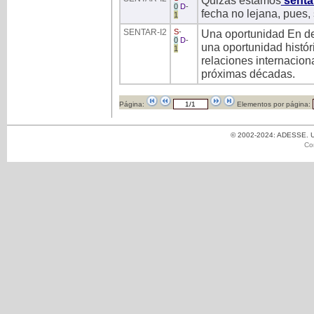
Quizás estamos
sent
0
D
-
fecha no lejana, pues, 
1
SENTAR
-I2
S
-
Una oportunidad En def
0
D
-
una oportunidad histór
1
relaciones internacion
próximas décadas.
Página:
Elementos por página:
© 2002-2024: ADESSE. Un
Co