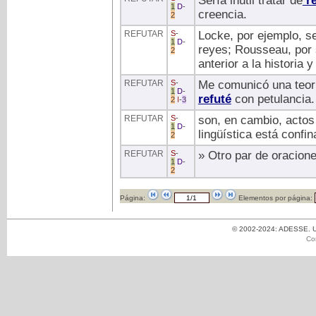
Sería inútil tratar de
re
1
D
-
creencia.
2
REFUTAR
S
-
Locke, por ejemplo, s
1
D
-
reyes; Rousseau, por 
2
anterior a la historia 
REFUTAR
S
-
Me comunicó una teorí
1
D
-
refuté
con petulancia.
2
I
-
3
REFUTAR
S
-
son, en cambio, actos
1
D
-
lingüística está confi
2
REFUTAR
S
-
» Otro par de oracion
1
D
-
2
Página:
Elementos por página:
© 2002-2024: ADESSE. Un
Co