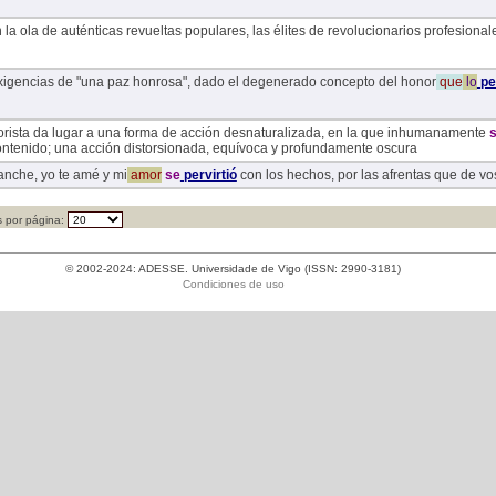
a ola de auténticas revueltas populares, las élites de revolucionarios profesional
exigencias de "una paz honrosa", dado el degenerado concepto del honor
que
lo
pe
errorista da lugar a una forma de acción desnaturalizada, en la que inhumanamente
s
ontenido; una acción distorsionada, equívoca y profundamente oscura
lanche, yo te amé y mi
amor
se
pervirtió
con los hechos, por las afrentas que de vos
 por página:
© 2002-2024: ADESSE. Universidade de Vigo (ISSN: 2990-3181)
Condiciones de uso