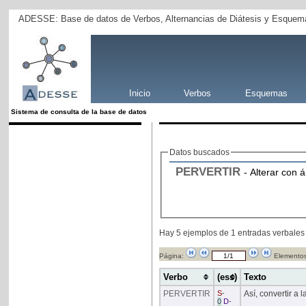
ADESSE: Base de datos de Verbos, Alternancias de Diátesis y Esquema
Inicio
Verbos
Esquemas
Sistema de consulta de la base de datos
Datos buscados
PERVERTIR
- Alterar con 
Hay 5 ejemplos de 1 entradas verbales
Página:
Elementos
Verbo
(ess)
Texto
PERVERTIR
S
-
Así, convertir a 
0
D
-