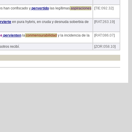
es han confiscado y
pervertido
las legítimas
aspiraciones
[
TIE:092.32
]
rvierte
en pura hybris, en cruda y desnuda soberbia de
[
RAT:263.19
]
e
pervienten
la
conmensurabilidad
y la incidencia de la
[
RAT:086.07
]
otros recibí.
[
ZOR:058.10
]