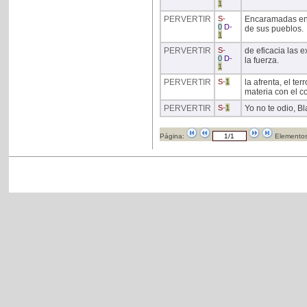
1
PERVERTIR
S
-
Encaramadas en l
0
D
-
de sus pueblos.
1
PERVERTIR
S
-
de eficacia las 
0
D
-
la fuerza.
1
PERVERTIR
S
-
1
la afrenta, el t
materia con el c
PERVERTIR
S
-
1
Yo no te odio, B
Página:
Elementos