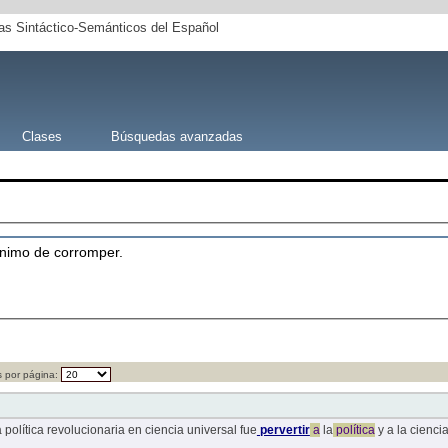
s Sintáctico-Semánticos del Español
Clases
Búsquedas avanzadas
ánimo de corromper.
 por página:
la política revolucionaria en ciencia universal fue
pervertir
a
la
política
y a la cienci