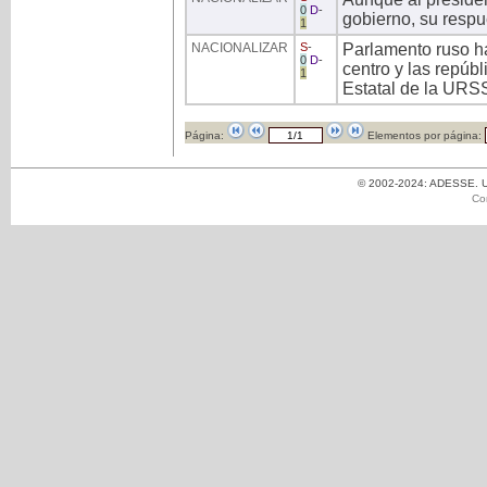
0
D
-
gobierno, su respu
1
NACIONALIZAR
S
-
Parlamento ruso ha
0
D
-
centro y las repúbl
1
Estatal de la URS
Página:
Elementos por página:
© 2002-2024: ADESSE. Un
Co